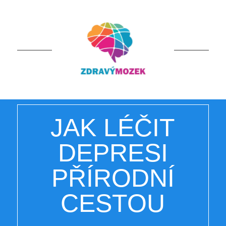
JAK LÉČIT
DEPRESI
PŘÍRODNÍ
CESTOU