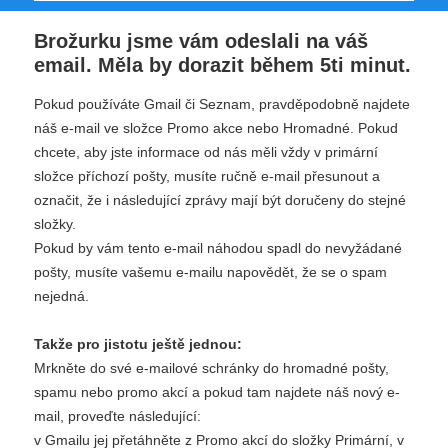
Brožurku jsme vám odeslali na váš
email. Měla by dorazit během 5ti minut.
Pokud používáte Gmail či Seznam, pravděpodobně najdete
náš e-mail ve složce Promo akce nebo Hromadné. Pokud
chcete, aby jste informace od nás měli vždy v primární
složce příchozí pošty, musíte ručně e-mail přesunout a
označit, že i následující zprávy mají být doručeny do stejné
složky.
Pokud by vám tento e-mail náhodou spadl do nevyžádané
pošty, musíte vašemu e-mailu napovědět, že se o spam
nejedná.
Takže pro jistotu ještě jednou:
Mrkněte do své e-mailové schránky do hromadné pošty,
spamu nebo promo akcí a pokud tam najdete náš nový e-
mail, proveďte následující:
v Gmailu jej přetáhněte z Promo akcí do složky Primární, v