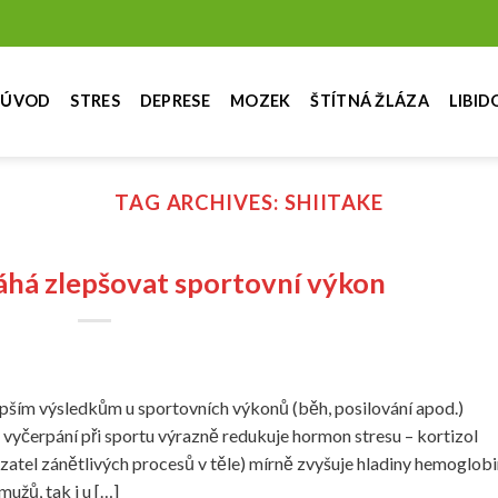
ÚVOD
STRES
DEPRESE
MOZEK
ŠTÍTNÁ ŽLÁZA
LIBID
TAG ARCHIVES:
SHIITAKE
há zlepšovat sportovní výkon
pším výsledkům u sportovních výkonů (běh, posilování apod.)
vyčerpání při sportu výrazně redukuje hormon stresu – kortizol
atel zánětlivých procesů v těle) mírně zvyšuje hladiny hemoglob
užů, tak i u […]