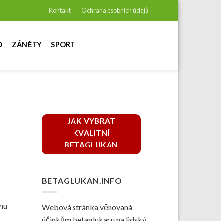
Kontakt
Ochrana osobních údajů
O
ZÁNĚTY
SPORT
JAK VYBRAT
KVALITNÍ
BETAGLUKAN
BETAGLUKAN.INFO
inu
Webová stránka věnovaná
účinkům betaglukanu na lidský