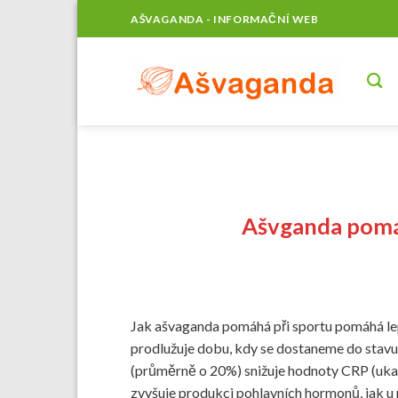
Skip
AŠVAGANDA - INFORMAČNÍ WEB
to
content
Ašvganda pomá
Jak ašvaganda pomáhá při sportu pomáhá le
prodlužuje dobu, kdy se dostaneme do stavu 
(průměrně o 20%) snižuje hodnoty CRP (ukaz
zvyšuje produkci pohlavních hormonů, jak u m