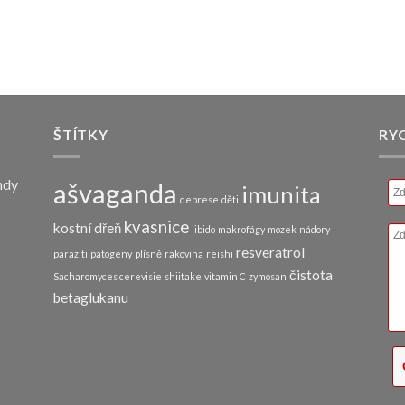
ŠTÍTKY
RY
ndy
ašvaganda
imunita
deprese
děti
kvasnice
kostní dřeň
libido
makrofágy
mozek
nádory
resveratrol
paraziti
patogeny
plísně
rakovina
reishi
čistota
Sacharomyces cerevisie
shiitake
vitamin C
zymosan
betaglukanu