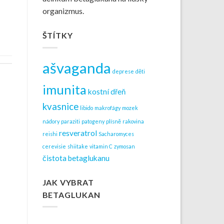
organizmus.
ŠTÍTKY
ašvaganda
deprese
děti
imunita
kostní dřeň
kvasnice
libido
makrofágy
mozek
nádory
paraziti
patogeny
plísně
rakovina
resveratrol
reishi
Sacharomyces
cerevisie
shiitake
vitamin C
zymosan
čistota betaglukanu
JAK VYBRAT
BETAGLUKAN