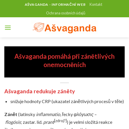
Skip
Kontakt
AŠVAGANDA - INFORMAČNÍ WEB
to
Ochrana osobních údajů
content
Ašvaganda pomáhá při zánětlivých
onemocněních
Ašvaganda redukuje záněty
snižuje hodnoty CRP (ukazatel zánětlivých procesů v těle)
Zánět
(latinsky
inflammatio
, řecky
φλόγωσις
–
[
zdroj?
]
flogósis
; zastar. lid.
prant
) je velmi složitá reakce