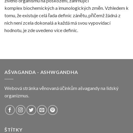
živého organismu na poškození, zahrnující
komplex biochemických a imunologických změn. Vzhledem k
tomu, že existuje celá řada definic zánětu, přičemž žádná z
nich není zcela dokonalá a každá má svou vypovídací
hodnotu, je zde uvedeno více definic.
AŠVAGANDA - ASHWGANDHA
Webová stránka věnovaná účinkům ašvagandy na lidský
organizmus.
ŠTÍTKY