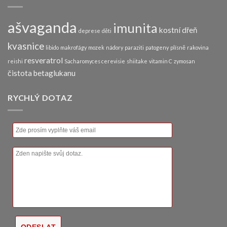
ašvaganda
imunita
kostní dřeň
deprese
děti
kvasnice
libido
makrofágy
mozek
nádory
paraziti
patogeny
plísně
rakovina
resveratrol
reishi
Sacharomyces cerevisie
shiitake
vitamin C
zymosan
čistota betaglukanu
RYCHLÝ DOTAZ