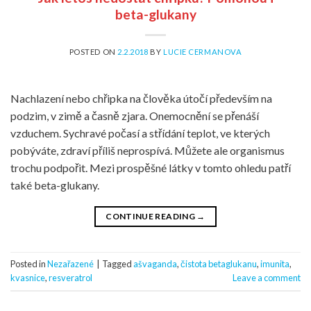
beta-glukany
POSTED ON
2.2.2018
BY
LUCIE CERMANOVA
Nachlazení nebo chřipka na člověka útočí především na
podzim, v zimě a časně zjara. Onemocnění se přenáší
vzduchem. Sychravé počasí a střídání teplot, ve kterých
pobýváte, zdraví příliš neprospívá. Můžete ale organismus
trochu podpořit. Mezi prospěšné látky v tomto ohledu patří
také beta-glukany.
CONTINUE READING
→
Posted in
Nezařazené
|
Tagged
ašvaganda
,
čistota betaglukanu
,
imunita
,
kvasnice
,
resveratrol
Leave a comment