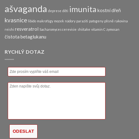
ašvaganda
imunita
kostní dřeň
deprese
děti
kvasnice
libido
makrofágy
mozek
nádory
paraziti
patogeny
plísně
rakovina
resveratrol
reishi
Sacharomyces cerevisie
shiitake
vitamin C
zymosan
čistota betaglukanu
RYCHLÝ DOTAZ