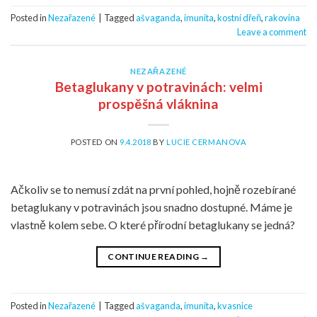
Posted in
Nezařazené
|
Tagged
ašvaganda
,
imunita
,
kostní dřeň
,
rakovina
Leave a comment
NEZAŘAZENÉ
Betaglukany v potravinách: velmi
prospěšná vláknina
POSTED ON
9.4.2018
BY
LUCIE CERMANOVA
Ačkoliv se to nemusí zdát na první pohled, hojně rozebírané
betaglukany v potravinách jsou snadno dostupné. Máme je
vlastně kolem sebe. O které přírodní betaglukany se jedná?
CONTINUE READING
→
Posted in
Nezařazené
|
Tagged
ašvaganda
,
imunita
,
kvasnice