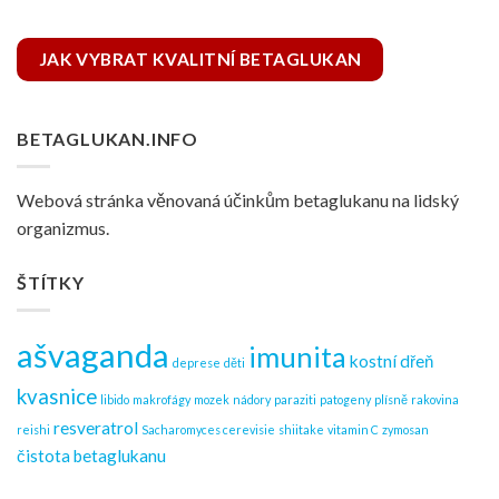
JAK VYBRAT KVALITNÍ BETAGLUKAN
BETAGLUKAN.INFO
Webová stránka věnovaná účinkům betaglukanu na lidský
organizmus.
ŠTÍTKY
ašvaganda
imunita
kostní dřeň
deprese
děti
kvasnice
libido
makrofágy
mozek
nádory
paraziti
patogeny
plísně
rakovina
resveratrol
reishi
Sacharomyces cerevisie
shiitake
vitamin C
zymosan
čistota betaglukanu