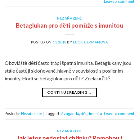
Leave a comment
NEZAŘAZENÉ
Betaglukan pro děti pomůže s imunitou
POSTED ON
6.3.2018
BY
LUCIE CERMANOVA
Obzvláště děti často trápí špatná imunita. Betaglukany jsou
stále častěji skloňované, hlavně v souvislosti s posílením
imunity. Hodí se betaglukan pro děti? Zcela určitě.
CONTINUE READING
→
Posted in
Nezařazené
|
Tagged
ašvaganda
,
děti
,
imunita
Leave a comment
NEZAŘAZENÉ
Jak letos nedostat chřipku? Pomohou i