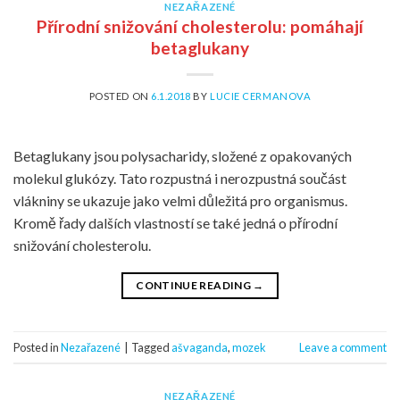
NEZAŘAZENÉ
Přírodní snižování cholesterolu: pomáhají
betaglukany
POSTED ON
6.1.2018
BY
LUCIE CERMANOVA
Betaglukany jsou polysacharidy, složené z opakovaných
molekul glukózy. Tato rozpustná i nerozpustná součást
vlákniny se ukazuje jako velmi důležitá pro organismus.
Kromě řady dalších vlastností se také jedná o přírodní
snižování cholesterolu.
CONTINUE READING
→
Posted in
Nezařazené
|
Tagged
ašvaganda
,
mozek
Leave a comment
NEZAŘAZENÉ